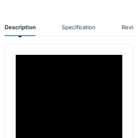
Description
Specification
Revie