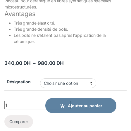
Pinceau pour céramique en fibres synthétiques spéciales
microstructurées.
Avantages
Très grande élasticité.
Très grande densité de poils.
Les poils ne s‘étalent pas après l’application de la
céramique.
Plage de prix : 340,00 DH 
340,00
DH
–
980,00
DH
Désignation
Pinceau Ceramicus Renfert quantity
Ajouter au panier
Comparer