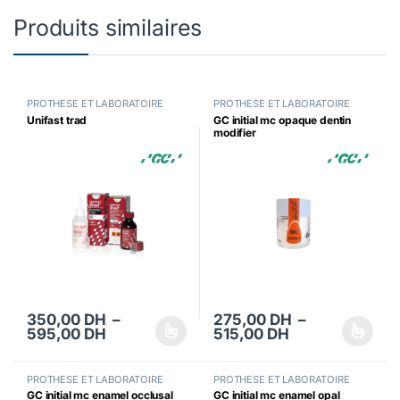
Produits similaires
PROTHESE ET LABORATOIRE
PROTHESE ET LABORATOIRE
Unifast trad
GC initial mc opaque dentin
modifier
350,00
DH
–
275,00
DH
–
Plage de prix : 350,00 DH à 595,00 DH
Plage de prix 
595,00
DH
515,00
DH
Ce produit a plusieurs variations. Les options peuvent être choisi
Ce produit a plusieurs variations
PROTHESE ET LABORATOIRE
PROTHESE ET LABORATOIRE
GC initial mc enamel occlusal
GC initial mc enamel opal