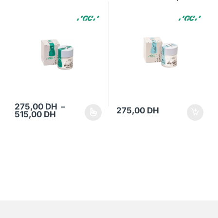
275,00
DH
–
275,00
DH
Plage de prix : 275,00 DH à 515,00 DH
515,00
DH
Ce produit a plusieurs variations. Les options peuvent être choisi