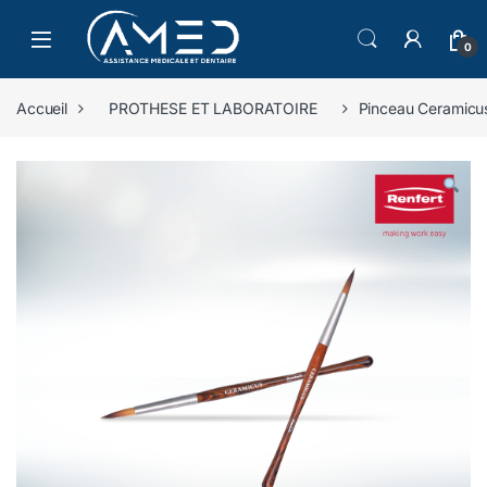
Skip to navigation
Skip to content
0
Accueil
PROTHESE ET LABORATOIRE
Pinceau Ceramicus