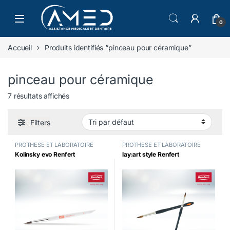
Skip to navigation
Skip to content
0
Accueil
Produits identifiés “pinceau pour céramique”
pinceau pour céramique
7 résultats affichés
Filters
PROTHESE ET LABORATOIRE
PROTHESE ET LABORATOIRE
Kolinsky evo Renfert
lay:art style Renfert