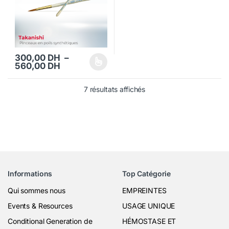
300,00
DH
–
Plage de prix : 300,00 DH à 560,00 DH
560,00
DH
Ce produit a plusieurs variations. Les options peuvent être choisi
7 résultats affichés
Informations
Top Catégorie
Qui sommes nous
EMPREINTES
Events & Resources
USAGE UNIQUE
Conditional Generation de
HÉMOSTASE ET