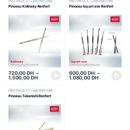
PROTHESE ET LABORATOIRE
PROTHESE ET LABORATOIRE
Pinceau Kolinsky Renfert
Pinceau lay:art evo Renfert
720,00
DH
–
600,00
DH
–
Plage de prix : 720,00 DH à 1.500,00 
Plage de prix
1.500,00
DH
1.080,00
DH
Ce produit a plusieurs variations. Les options peuvent être choisi
Ce produit a plusieurs variations
PROTHESE ET LABORATOIRE
Pinceau Takanishi Renfert