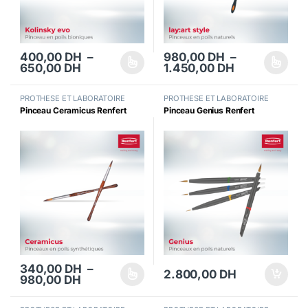
400,00
DH
–
980,00
DH
–
Plage de prix : 400,00 DH à 650,00 DH
Plage de pri
650,00
DH
1.450,00
DH
Ce produit a plusieurs variations. Les options peuvent être choisi
Ce produit a plusieurs variations
PROTHESE ET LABORATOIRE
PROTHESE ET LABORATOIRE
Pinceau Ceramicus Renfert
Pinceau Genius Renfert
340,00
DH
–
2.800,00
DH
Plage de prix : 340,00 DH à 980,00 DH
980,00
DH
Ce produit a plusieurs variations. Les options peuvent être choisi