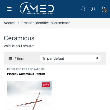
Skip to navigation
Skip to content
0
Accueil
Produits identifiés “Ceramicus”
Ceramicus
Voici le seul résultat
Filters
PROTHESE ET LABORATOIRE
Pinceau Ceramicus Renfert