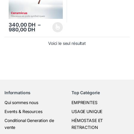
340,00
DH
–
Plage de prix : 340,00 DH à 980,00 DH
980,00
DH
Ce produit a plusieurs variations. Les options peuvent être choisi
Voici le seul résultat
Informations
Top Catégorie
Qui sommes nous
EMPREINTES
Events & Resources
USAGE UNIQUE
Conditional Generation de
HÉMOSTASE ET
vente
RETRACTION