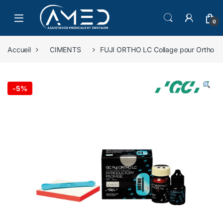
Skip to navigation
Skip to content
0
Accueil
CIMENTS
FUJI ORTHO LC Collage pour Ortho
-
5%