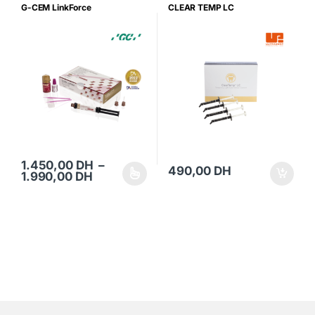
G-CEM LinkForce
CLEAR TEMP LC
1.450,00
DH
–
490,00
DH
Plage de prix : 1.450,00 DH à 1.990,00
1.990,00
DH
Ce produit a plusieurs variations. Les options peuvent être choisi