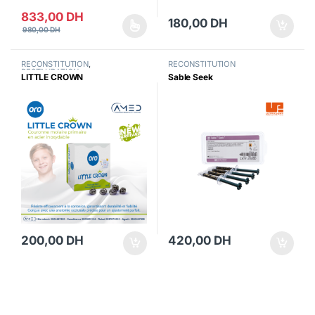
833,00
DH
180,00
DH
980,00
DH
Ce produit a plusieurs variations. Les options peuvent être choisi
RECONSTITUTION
,
RECONSTITUTION
RESTAURATION
LITTLE CROWN
Sable Seek
200,00
DH
420,00
DH