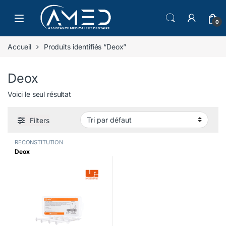
Skip to navigation
Skip to content
0
Accueil
Produits identifiés “Deox”
Deox
Voici le seul résultat
Filters
RECONSTITUTION
Deox