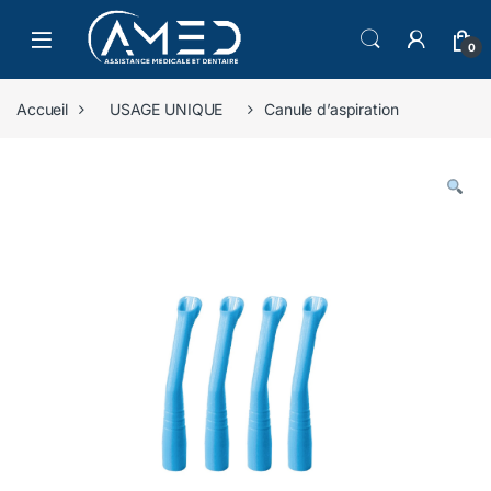
Skip to navigation
Skip to content
0
Accueil
USAGE UNIQUE
Canule d’aspiration