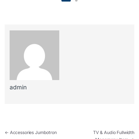
admin
Navigation de l’article
←
Accessories Jumbotron
TV & Audio Fullwidth