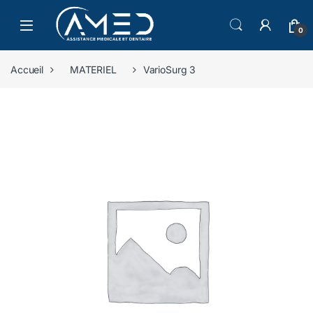
Skip to navigation
Skip to content
0
Accueil
MATERIEL
VarioSurg 3