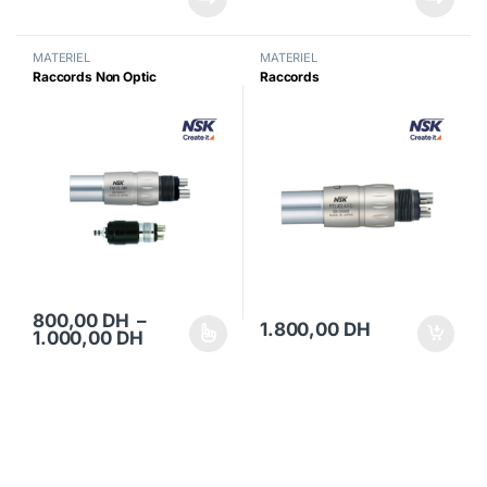
MATERIEL
MATERIEL
Raccords Non Optic
Raccords
800,00
DH
–
1.800,00
DH
Plage de prix : 800,00 DH à 1.000,00 
1.000,00
DH
Ce produit a plusieurs variations. Les options peuvent être choisi