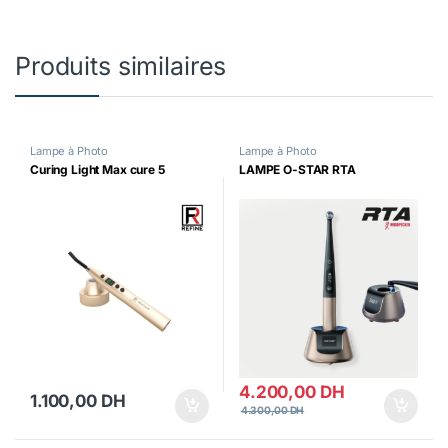
Produits similaires
Lampe à Photo
Lampe à Photo
Curing Light Max cure 5
LAMPE O-STAR RTA
4.200,00
DH
1.100,00
DH
4.300,00
DH