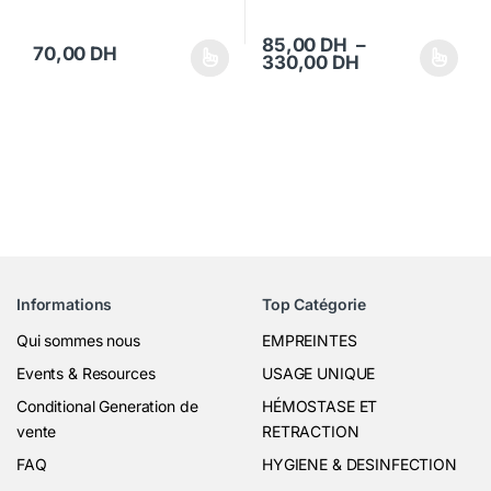
85,00
DH
–
70,00
DH
Plage de prix 
330,00
DH
Ce produit a plusieurs variations. Les options peuvent être choisi
Ce produit a plusieurs variations
Informations
Top Catégorie
Qui sommes nous
EMPREINTES
Events & Resources
USAGE UNIQUE
Conditional Generation de
HÉMOSTASE ET
vente
RETRACTION
FAQ
HYGIENE & DESINFECTION