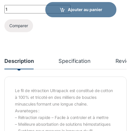
ULTRAPACK quantity
Ajouter au panier
Comparer
Description
Specification
Revie
Le fil de rétraction Ultrapack est constitué de cotton
à 100% et tricoté en des milliers de boucles
minuscules formant une longue chaîne.
Avanateges :
– Rétraction rapide – Facile à controler et à mettre
– Meilleure absorbation de solutions hémostatiques
– Système pour mesurer la longueur du fil