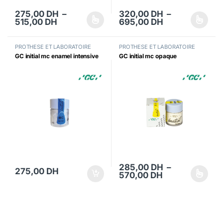
275,00
DH
–
320,00
DH
–
Plage de prix : 275,00 DH à 515,00 DH
Plage de prix 
515,00
DH
695,00
DH
Ce produit a plusieurs variations. Les options peuvent être choisi
Ce produit a plusieurs variations
PROTHESE ET LABORATOIRE
PROTHESE ET LABORATOIRE
GC initial mc enamel intensive
GC initial mc opaque
285,00
DH
–
275,00
DH
Plage de prix 
570,00
DH
Ce produit a plusieurs variations