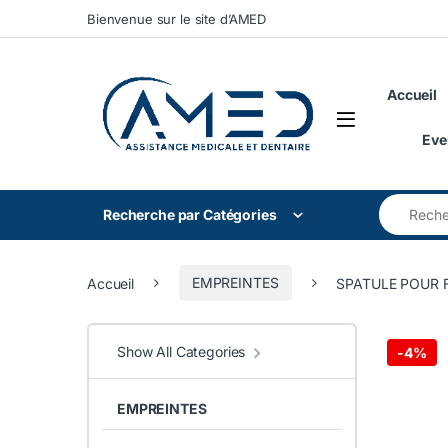
Skip to navigation
Skip to content
Bienvenue sur le site d’AMED
Accueil
Eve
Search for
Recherche par Catégories
Accueil
EMPREINTES
SPATULE POUR F
Show All Categories
-
4%
EMPREINTES