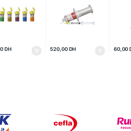
00
DH
520,00
DH
60,00
Ce produi