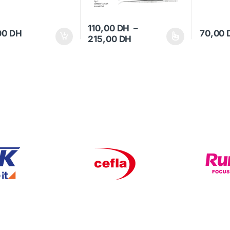
110,00
DH
–
00
DH
70,00
Plage de prix : 110,00 
215,00
DH
Ce produit a plusieurs variations. Les optio
Ce produi