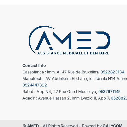
Contact Info
Casablanca : imm. A, 47 Rue de Bruxelles،
0522823134
Marrakech : AV Abdelkrim El khatib, lot Tassila N14 Amer
0524447322
Rabat : App N4, 27 Rue Oued Moulouya,
0537671145
Agadir : Avenue Hassan 2, Imm Lyazid II, App 7,
052882
©
AMED
- All Rights Reserved - Powred by
GALYCOM