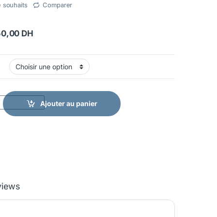
e souhaits
Comparer
Plage de prix : 420,00 DH à 850,00 DH
50,00
DH
 acier inoxydable avec bords de rétention quantity
Ajouter au panier
views