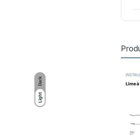
Produ
INSTRU
Dark
Lime à
Light