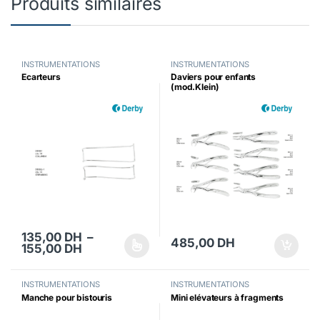
Produits similaires
INSTRUMENTATIONS
INSTRUMENTATIONS
Ecarteurs
Daviers pour enfants
(mod.Klein)
135,00
DH
–
485,00
DH
Plage de prix : 135,00 DH à 155,00 DH
155,00
DH
Ce produit a plusieurs variations. Les options peuvent être choisi
INSTRUMENTATIONS
INSTRUMENTATIONS
Manche pour bistouris
Mini elévateurs à fragments