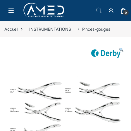
Skip to navigation
Skip to content
0
Accueil
INSTRUMENTATIONS
Pinces-gouges