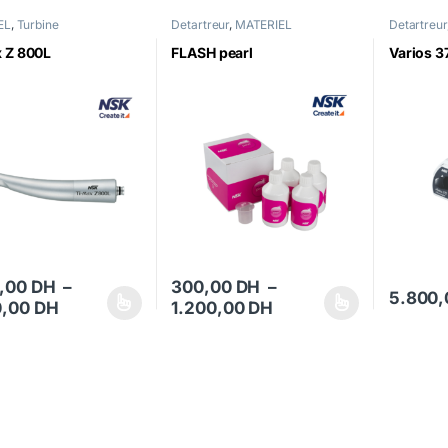
EL
,
Turbine
Detartreur
,
MATERIEL
Detartreur
 Z 800L
FLASH pearl
Varios 3
0,00
DH
–
300,00
DH
–
5.800
Plage de prix : 1.500,00 DH à 6.800,00 DH
Plage de prix : 300,
0,00
DH
1.200,00
DH
uit a plusieurs variations. Les options peuvent être choisies sur la pa
Ce produit a plusieurs variations. Les optio