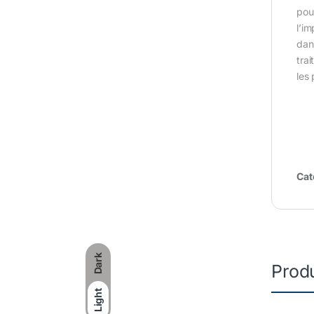
pou
l’i
dan
tra
les 
Cat
Dark
Produ
Light