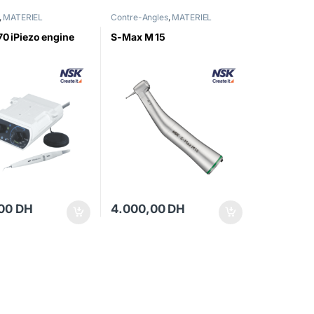
,
MATERIEL
Contre-Angles
,
MATERIEL
70 iPiezo engine
S-Max M 15
,00
DH
4.000,00
DH
00 DH à 1.200,00 DH
ge du produit
ns peuvent être choisies sur la page du produit