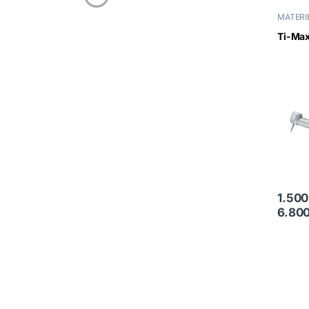
MATERI
Ti-Max
1.50
6.80
Ce prod