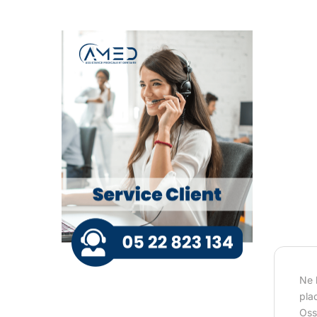
Ne 
pla
Osse