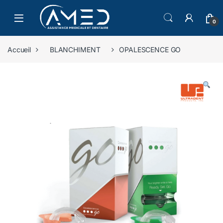
Skip to navigation
Skip to content
0
Accueil
BLANCHIMENT
OPALESCENCE GO