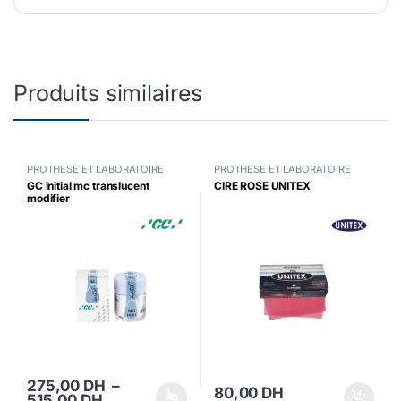
Produits similaires
PROTHESE ET LABORATOIRE
PROTHESE ET LABORATOIRE
GC initial mc translucent
CIRE ROSE UNITEX
modifier
275,00
DH
–
80,00
DH
Plage de prix : 275,00 DH à 515,00 DH
515,00
DH