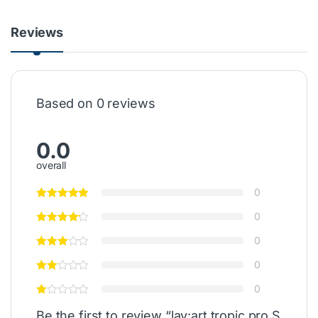
Reviews
Based on 0 reviews
0.0
overall
0
0
0
0
0
Be the first to review “lay:art tropic pro S