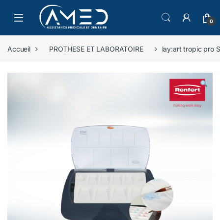
Skip to navigation
Skip to content
0
Accueil
PROTHESE ET LABORATOIRE
lay:art tropic pro 