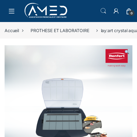
Skip to navigation
Skip to content
0
Accueil
PROTHESE ET LABORATOIRE
lay:art crystal aq