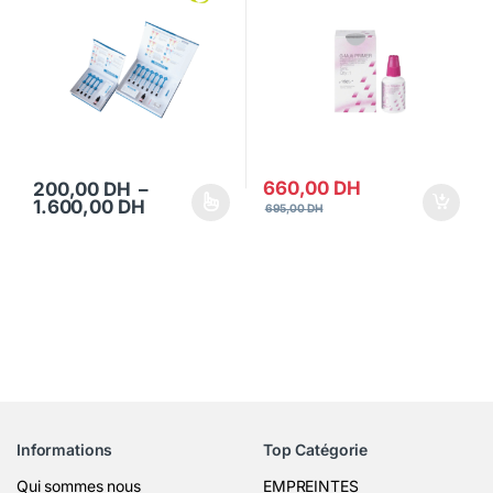
660,00
DH
200,00
DH
–
Plage de prix : 200,00 DH à 1.600,00 
1.600,00
DH
695,00
DH
Ce produit a plusieurs variations. Les options peuvent être choisi
Informations
Top Catégorie
Qui sommes nous
EMPREINTES