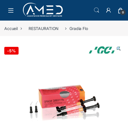
Skip to navigation
Skip to content
0
Accueil
RESTAURATION
Gradia Flo
-
5%