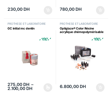
230,00
DH
780,00
DH
PROTHESE ET LABORATOIRE
PROTHESE ET LABORATOIRE
GC initial mc dentin
Optiglaze® Color Résine
acrylique chémopolymérisable
275,00
DH
–
6.800,00
DH
Plage de prix : 275,00 DH à 2.100,00 D
2.100,00
DH
Ce produit a plusieurs variations. Les options peuvent être choisi