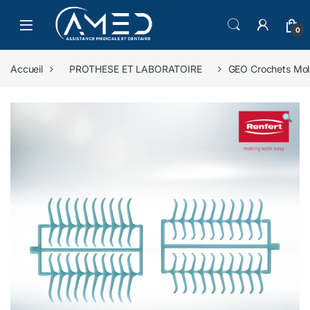
Skip to navigation
Skip to content
0
Accueil
PROTHESE ET LABORATOIRE
GEO Crochets Mola