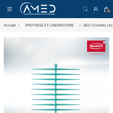
Skip to navigation
Skip to content
0
Accueil
PROTHESE ET LABORATOIRE
GEO Crochets circu