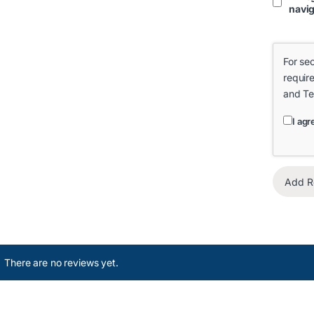
navi
For se
requir
and
Te
I agr
There are no reviews yet.