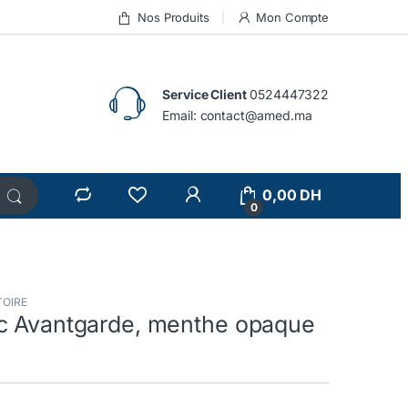
Nos Produits
Mon Compte
Service Client
0524447322
Email:
contact@amed.ma
0,00
DH
0
TOIRE
c Avantgarde, menthe opaque