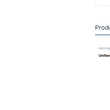
Produ
PROTHE
Unifast