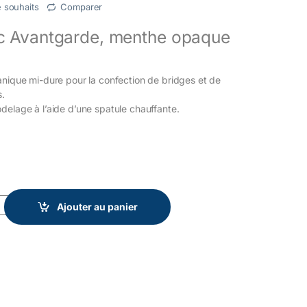
e souhaits
Comparer
c Avantgarde, menthe opaque
anique mi-dure pour la confection de bridges et de
s.
delage à l’aide d’une spatule chauffante.
arde, menthe opaque Renfert quantity
Ajouter au panier