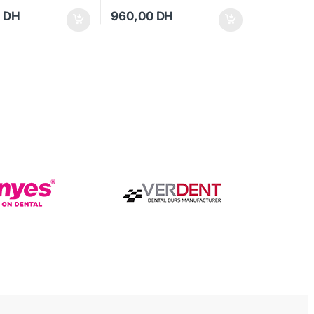
0
DH
960,00
DH
ge du produit