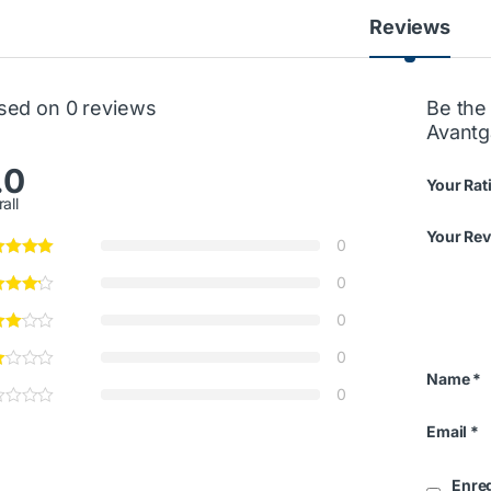
Reviews
sed on 0 reviews
Be the 
Avantg
.0
Your Rat
all
Your Re
0
0
0
0
Name
*
0
Email
*
Enreg