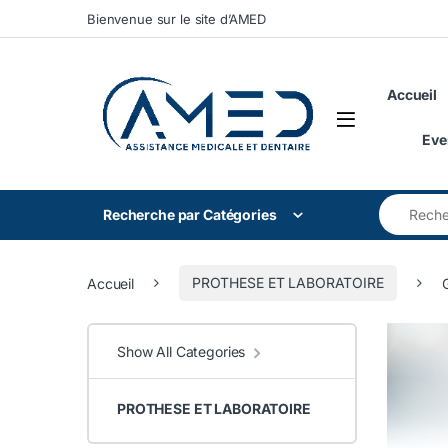
Skip to navigation
Skip to content
Bienvenue sur le site d’AMED
Accueil
Eve
Search for
Recherche par Catégories
Accueil
PROTHESE ET LABORATOIRE
Show All Categories
PROTHESE ET LABORATOIRE