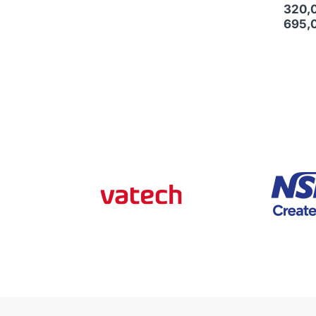
320,
695,
Ce prod