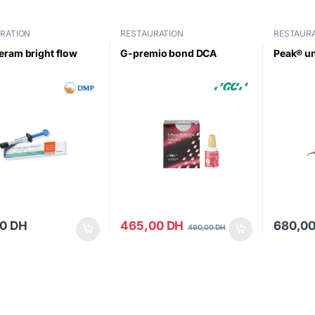
RATION
RESTAURATION
RESTAUR
ram bright flow
G-premio bond DCA
Peak® un
00
DH
465,00
DH
680,0
490,00
DH