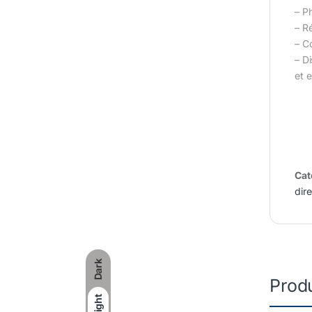
– P
– Ré
– C
– D
et e
Cat
dir
Dark
Produ
Light