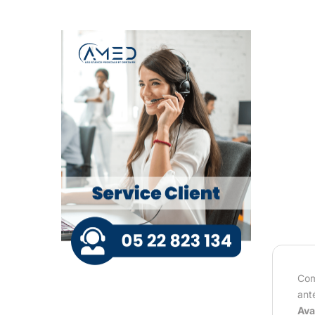
Com
anté
Ava