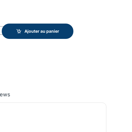
FLAMME quantity
Ajouter au panier
iews