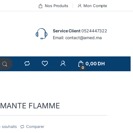
Nos Produits
Mon Compte
Service Client
0524447322
Email:
contact@amed.ma
0,00
DH
0
IAMANTE FLAMME
e souhaits
Comparer