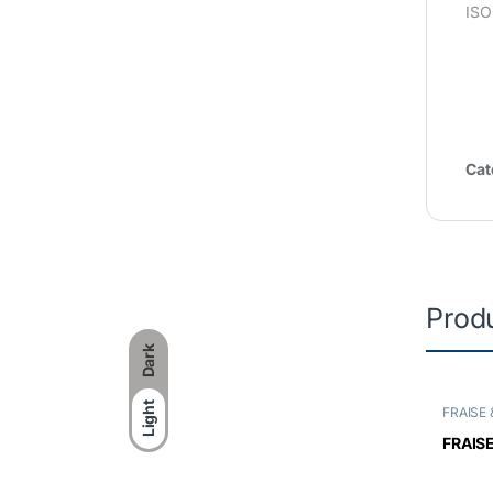
ISO
Cat
Produ
Dark
Light
FRAISE
FRAISE