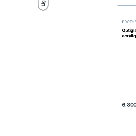
Light
PROTHE
Optigl
acryli
chémo
6.80