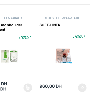
 ET LABORATOIRE
PROTHESE ET LABORATOIRE
al mc shoulder
SOFT-LINER
ent
0
DH
–
960,00
DH
Plage de prix : 275,00 DH à 515,00 DH
0
DH
t a plusieurs variations. Les options peuvent être choisies sur la page