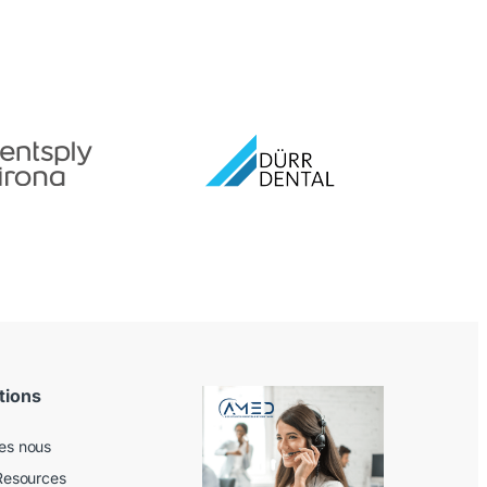
tions
es nous
Resources