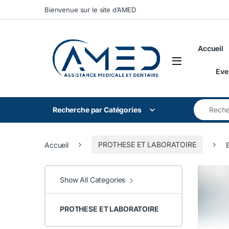
Skip to navigation
Skip to content
Bienvenue sur le site d’AMED
Accueil
Eve
Search for
Recherche par Catégories
Accueil
PROTHESE ET LABORATOIRE
Show All Categories
PROTHESE ET LABORATOIRE