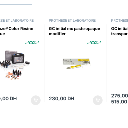
SE ET LABORATOIRE
PROTHESE ET LABORATOIRE
PROTHESE
aze® Color Résine
GC initial mc paste opaque
GC initi
que
modifier
transpar
polymérisable
275,0
0,00
DH
230,00
DH
515,0
Ce produi