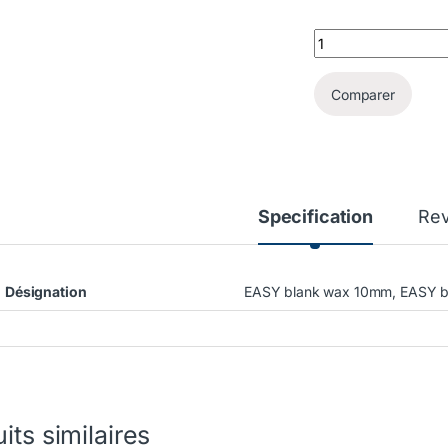
EASY blank wax Renf
Comparer
Specification
Re
Désignation
EASY blank wax 10mm, EASY 
its similaires