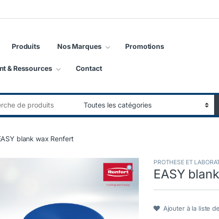
Produits
Nos Marques
Promotions
nt & Ressources
Contact
:
EASY blank wax Renfert
PROTHESE ET LABORA
EASY blank
Ajouter à la liste d