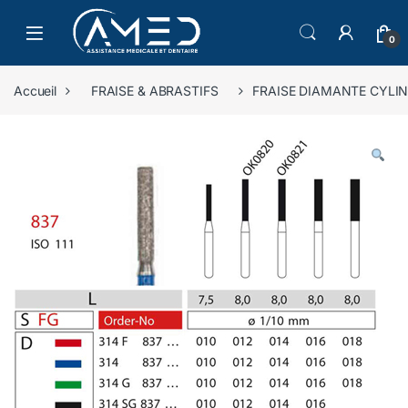
Skip to navigation
Skip to content
0
Accueil
FRAISE & ABRASTIFS
FRAISE DIAMANTE CYLI