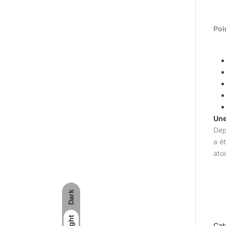
Poi
Une
Dep
a é
ato
Dark
Light
Cat