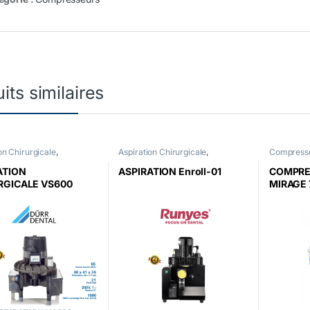
its similaires
on Chirurgicale
,
Aspiration Chirurgicale
,
Compress
sseurs
Compresseurs
ATION
ASPIRATION Enroll-01
COMPRE
RGICALE VS600
MIRAGE 