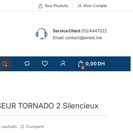
Nos Produits
Mon Compte
Service Client
0524447322
Email:
contact@amed.ma
0,00
DH
0
UR TORNADO 2 Silencieux
e souhaits
Comparer