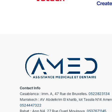
Contact Info
Casablanca : imm. A, 47 Rue de Bruxelles،
0522823134
Marrakech : AV Abdelkrim El khatib, lot Tassila N14 Amer
0524447322
Rabat : App N4, 27 Rue Oued Moulouya,
0537671145