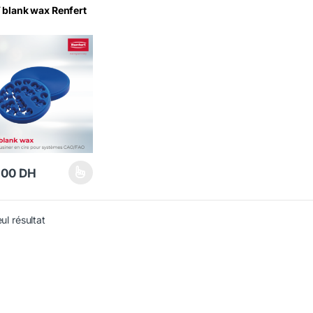
blank wax Renfert
,00
DH
duit a plusieurs variations. Les options peuvent être choisies sur la p
eul résultat