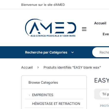
Skip to navigation
Skip to content
Bienvenue sur le site d’AMED
Accueil
Eve
Search for
Recherche par Catégories
Accueil
Produits identifiés “EASY blank wax”
EASY
Browse Categories
EMPREINTES
HÉMOSTASE ET RETRACTION
PROTH