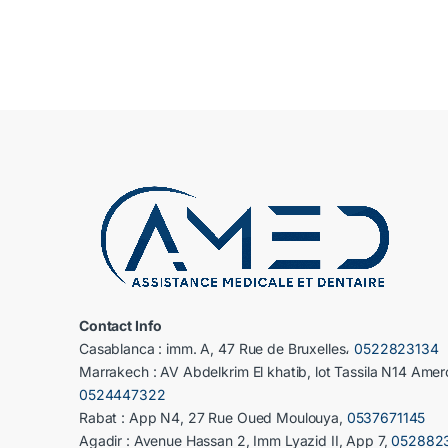
Contact Info
Casablanca : imm. A, 47 Rue de Bruxelles،
0522823134
Marrakech : AV Abdelkrim El khatib, lot Tassila N14 Amer
0524447322
Rabat : App N4, 27 Rue Oued Moulouya,
0537671145
Agadir : Avenue Hassan 2, Imm Lyazid II, App 7,
052882