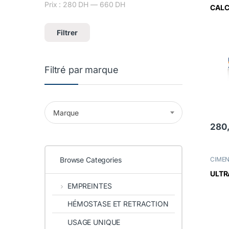
Prix :
280 DH
—
660 DH
Prix min
Prix max
CALC
Filtrer
Filtré par marque
Marque
280
Browse Categories
CIME
ULTR
EMPREINTES
HÉMOSTASE ET RETRACTION
USAGE UNIQUE