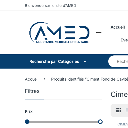
Skip to navigation
Skip to content
Bienvenue sur le site d’AMED
Accueil
Eve
Search for
Recherche par Catégories
Accueil
Produits identifiés “Ciment Fond de Cavit
Filtres
Cime
Prix
CIME