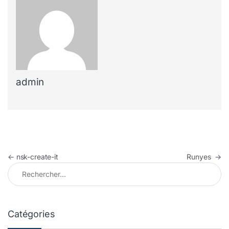
admin
Navigation de l’article
←
nsk-create-it
Runyes
→
Rechercher :
Catégories