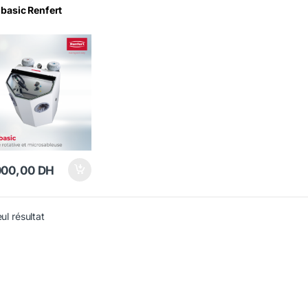
 basic Renfert
000,00
DH
eul résultat