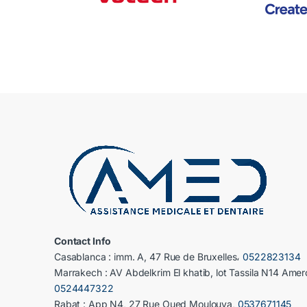
Contact Info
Casablanca : imm. A, 47 Rue de Bruxelles،
0522823134
Marrakech : AV Abdelkrim El khatib, lot Tassila N14 Amer
0524447322
Rabat : App N4, 27 Rue Oued Moulouya,
0537671145