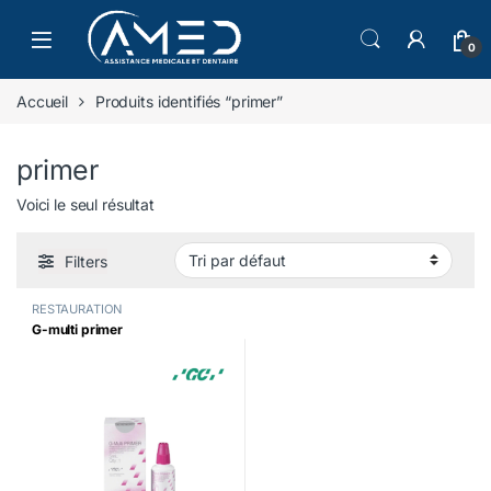
Skip to navigation
Skip to content
0
Accueil
Produits identifiés “primer”
primer
Voici le seul résultat
Filters
RESTAURATION
G-multi primer