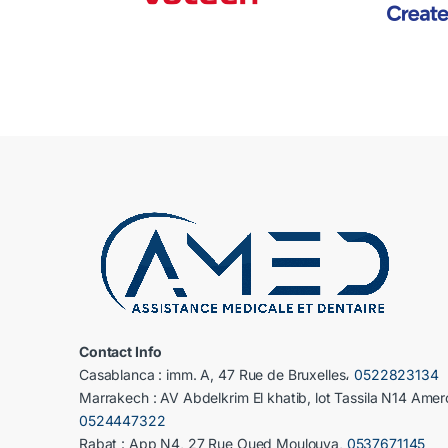
Contact Info
Casablanca : imm. A, 47 Rue de Bruxelles،
0522823134
Marrakech : AV Abdelkrim El khatib, lot Tassila N14 Amer
0524447322
Rabat : App N4, 27 Rue Oued Moulouya,
0537671145