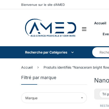
Skip to navigation
Skip to content
Bienvenue sur le site d’AMED
Accueil
Eve
Search for
Recherche par Catégories
Accueil
Produits identifiés “Nanoceram bright flo
Filtré par marque
Nano
Marque
REST