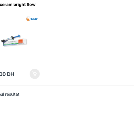
ceram bright flow
,00
DH
eul résultat