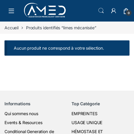
Skip to navigation
Skip to content
0
Accueil
Produits identifiés “limes mécanisée”
Aucun produit ne correspond à votre sélection.
Informations
Top Catégorie
Qui sommes nous
EMPREINTES
Events & Resources
USAGE UNIQUE
Conditional Generation de
HÉMOSTASE ET