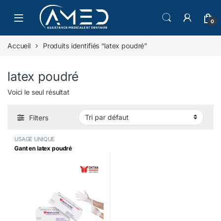
Skip to navigation
Skip to content
0
Accueil
Produits identifiés “latex poudré”
latex poudré
Voici le seul résultat
Filters
USAGE UNIQUE
Gant en latex poudré