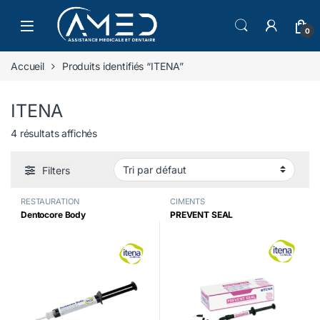
Skip to navigation
Skip to content
0
Accueil
Produits identifiés “ITENA”
ITENA
4 résultats affichés
Filters
RESTAURATION
CIMENTS
Dentocore Body
PREVENT SEAL