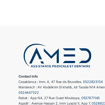
Contact Info
Casablanca : imm. A, 47 Rue de Bruxelles،
0522823134
Marrakech : AV Abdelkrim El khatib, lot Tassila N14 Amer
0524447322
Rabat : App N4, 27 Rue Oued Moulouya,
0537671145
Agadir : Avenue Hassan 2, Imm Lyazid II, App 7,
052882