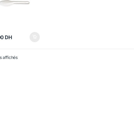
00
DH
s affichés