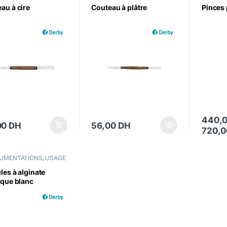
au à cire
Couteau à plâtre
Pinces 
440,
00
DH
56,00
DH
720,
Ce produ
RUMENTATIONS
,
USAGE
UE
les à alginate
ique blanc