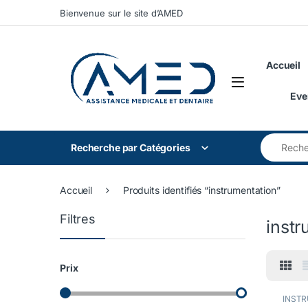
Skip to navigation
Skip to content
Bienvenue sur le site d’AMED
Accueil
Eve
Search for
Recherche par Catégories
Accueil
Produits identifiés “instrumentation”
Filtres
instr
Prix
INST