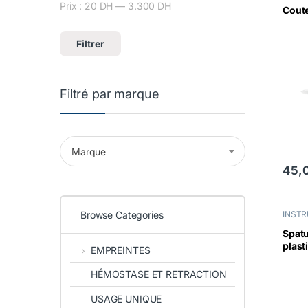
Prix :
20 DH
—
3.300 DH
Prix min
Prix max
Coute
Filtrer
Filtré par marque
Marque
45,
Browse Categories
INST
UNIQ
Spatu
plast
EMPREINTES
HÉMOSTASE ET RETRACTION
USAGE UNIQUE