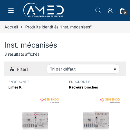
Skip to navigation
Skip to content
0
Accueil
Produits identifiés “Inst. mécanisés”
Inst. mécanisés
3 résultats affichés
Filters
ENDODONTIE
ENDODONTIE
Limes K
Racleurs broches