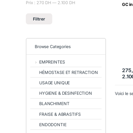
Prix :
270 DH
—
2.100 DH
Prix min
Prix max
GC in
Filtrer
Browse Categories
EMPREINTES
275
HÉMOSTASE ET RETRACTION
2.1
Ce pro
USAGE UNIQUE
HYGIENE & DESINFECTION
Voici le s
BLANCHIMENT
FRAISE & ABRASTIFS
ENDODONTIE