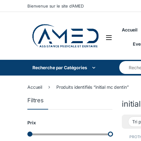
Skip to navigation
Skip to content
Bienvenue sur le site d’AMED
Accueil
Eve
Search for
Recherche par Catégories
Accueil
Produits identifiés “initial mc dentin”
Filtres
initi
Prix
PROTH