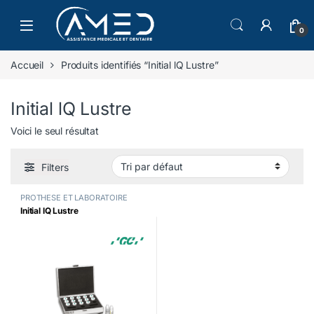
Skip to navigation
Skip to content
0
Accueil
Produits identifiés “Initial lQ Lustre”
Initial lQ Lustre
Voici le seul résultat
Filters
PROTHESE ET LABORATOIRE
Initial lQ Lustre