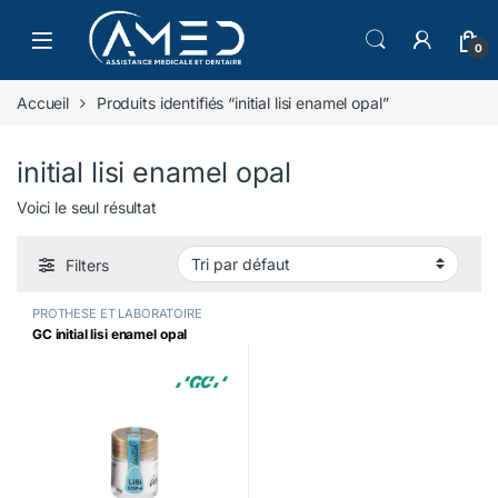
Skip to navigation
Skip to content
0
Accueil
Produits identifiés “initial lisi enamel opal”
initial lisi enamel opal
Voici le seul résultat
Filters
PROTHESE ET LABORATOIRE
GC initial lisi enamel opal