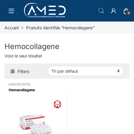
Skip to navigation
Skip to content
0
Accueil
Produits identifiés “Hemocollagene”
Hemocollagene
Voici le seul résultat
Filters
ENDODONTIE
Hemocollagene