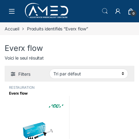
Skip to navigation
Skip to content
0
Accueil
Produits identifiés “Everx flow”
Everx flow
Voici le seul résultat
Filters
RESTAURATION
Everx flow