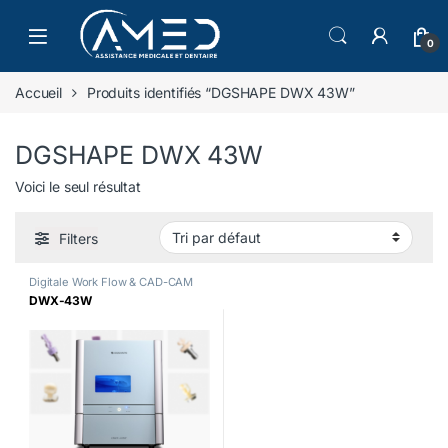
Skip to navigation
Skip to content
0
Accueil
Produits identifiés “DGSHAPE DWX 43W”
DGSHAPE DWX 43W
Voici le seul résultat
Filters
Digitale Work Flow & CAD-CAM
DWX-43W