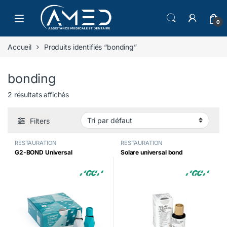
Skip to navigation
Skip to content
0
Accueil
Produits identifiés “bonding”
bonding
2 résultats affichés
Filters
RESTAURATION
RESTAURATION
G2-BOND Universal
Solare universal bond