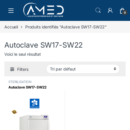
Skip to navigation
Skip to content
0
Accueil
Produits identifiés “Autoclave SW17-SW22”
Autoclave SW17-SW22
Voici le seul résultat
Filters
STERILISATION
Autoclave SW17-SW22