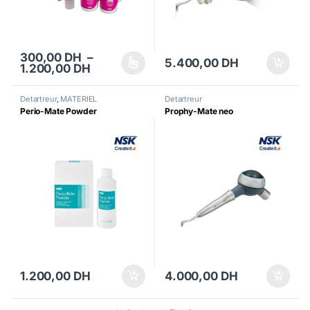
300,00
DH
–
5.400,00
DH
Plage de prix : 300,00 DH à 1.200,00 
1.200,00
DH
Ce produit a plusieurs variations. Les options peuvent être choisi
Detartreur
,
MATERIEL
Detartreur
Perio-Mate Powder
Prophy-Mate neo
1.200,00
DH
4.000,00
DH