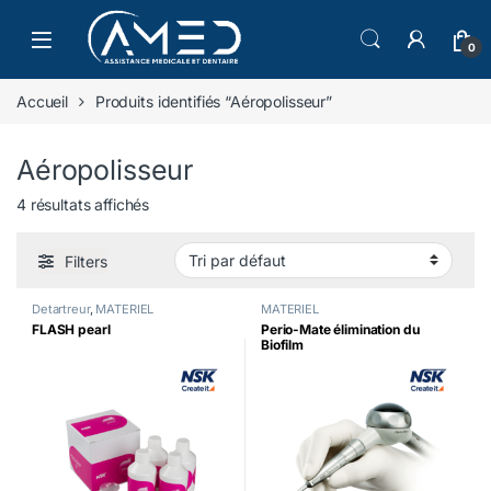
Skip to navigation
Skip to content
0
Accueil
Produits identifiés “Aéropolisseur”
Aéropolisseur
4 résultats affichés
Filters
Detartreur
,
MATERIEL
MATERIEL
FLASH pearl
Perio-Mate élimination du
Biofilm