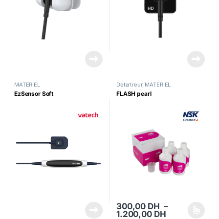
MATERIEL
Detartreur
,
MATERIEL
EzSensor Soft
FLASH pearl
300,00
DH
–
Plage de prix
1.200,00
DH
Ce produit a plusieurs variations